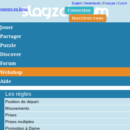
|
|
|
English
Nederlands
Français
Czech
joueurs en ligne
Slagzet.com
Connexion
Inscrivez-vous
Jouer
Partager
Puzzle
Discover
Forum
Webshop
Aide
Les règles
Position de départ
Mouvements
Prises
Prises multiples
Promotion à Dame