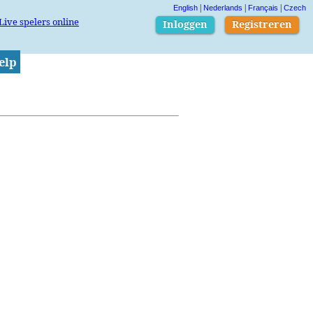
|
|
|
English
Nederlands
Français
Czech
Live spelers online
Inloggen
Registreren
elp