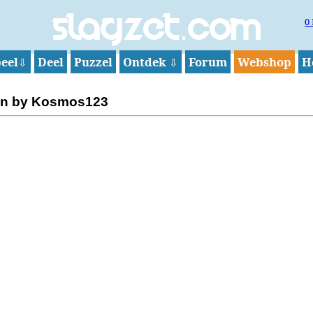
0
Slagzet.com
eel
Deel
Puzzel
Ontdek
Forum
Webshop
H
⇩
⇩
van by Kosmos123