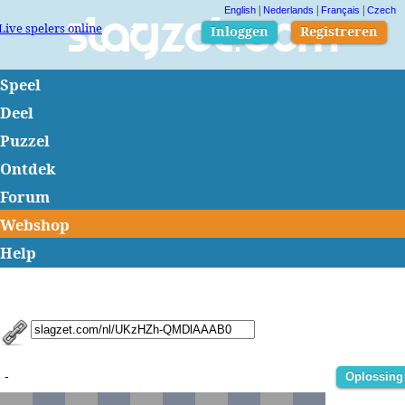
|
|
|
English
Nederlands
Français
Czech
Live spelers online
Slagzet.com
Inloggen
Registreren
Speel
Deel
Puzzel
Ontdek
Forum
Webshop
Help
-