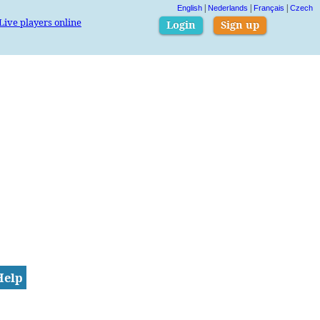
|
|
|
English
Nederlands
Français
Czech
Live players online
Login
Sign up
Help