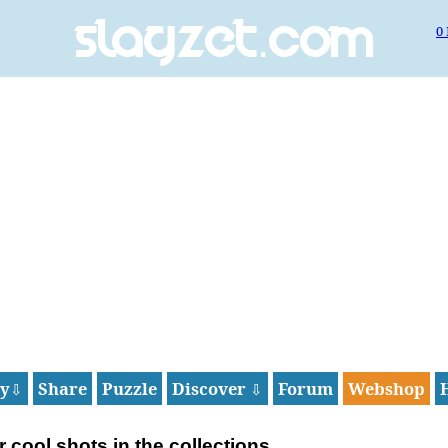
0
Slagzet.com
ay
Share
Puzzle
Discover
Forum
Webshop
⇩
⇩
 cool shots in the collections.