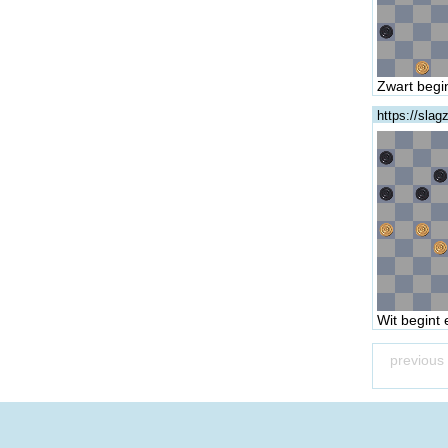
Zwart begin
https://sla
Wit begint 
previous