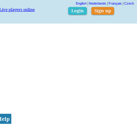
|
|
|
English
Nederlands
Français
Czech
Live players online
Login
Sign up
Help