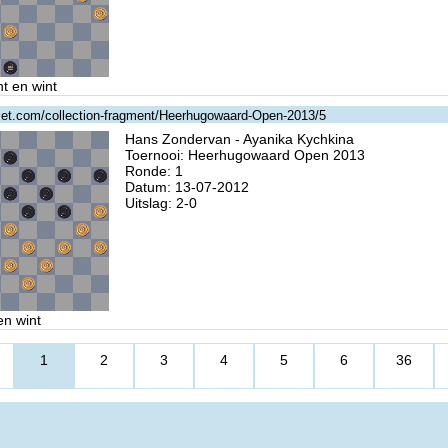
t en wint
gzet.com/collection-fragment/Heerhugowaard-Open-2013/5
Hans Zondervan - Ayanika Kychkina
Toernooi: Heerhugowaard Open 2013
Ronde: 1
Datum: 13-07-2012
Uitslag: 2-0
en wint
1
2
3
4
5
6
36