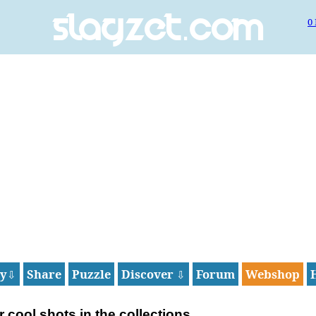
0
Slagzet.com
ay
Share
Puzzle
Discover
Forum
Webshop
⇩
⇩
 cool shots in the collections.