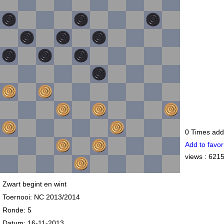
0
Times adde
Add to favor
views : 621
Zwart begint en wint
Toernooi: NC 2013/2014
Ronde: 5
Datum: 16-11-2013