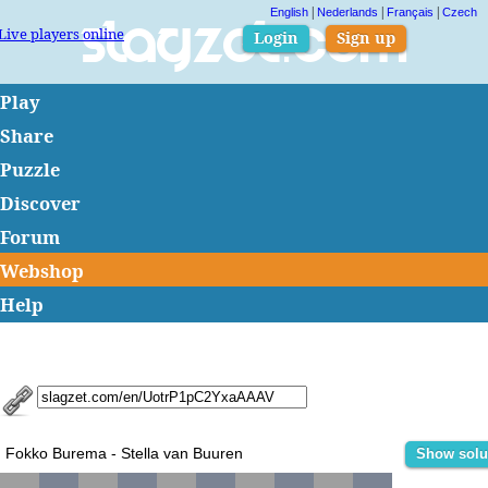
|
|
|
English
Nederlands
Français
Czech
Live players online
Slagzet.com
Login
Sign up
Play
Share
Puzzle
Discover
Forum
Webshop
Help
Fokko Burema - Stella van Buuren