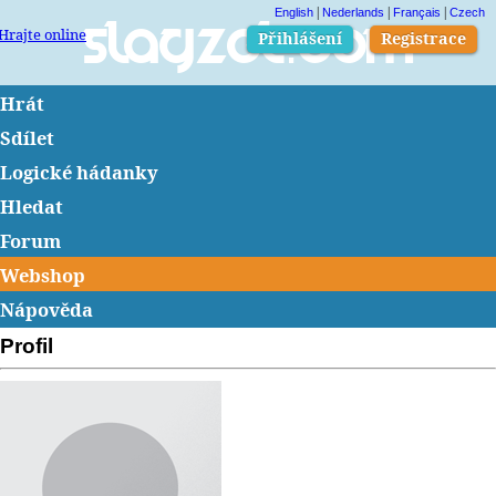
|
|
|
English
Nederlands
Français
Czech
Hrajte online
Slagzet.com
Přihlášení
Registrace
Hrát
Sdílet
Logické hádanky
Hledat
Forum
Webshop
Nápověda
Profil