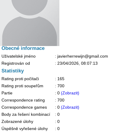
Obecné informace
Uživatelské jméno
: javierherrewijn@gmail.com
Registrován od
:
23/04/2026, 08:07:13
Statistiky
Rating proti počítači
: 165
Rating proti soupeřům
: 700
Partie
: 0
(Zobrazit)
Correspondence rating
: 700
Correspondence games
: 0
(Zobrazit)
Body za řešení kombinací
: 0
Zobrazené úlohy
: 0
Úspěšně vyřešené úlohy
: 0