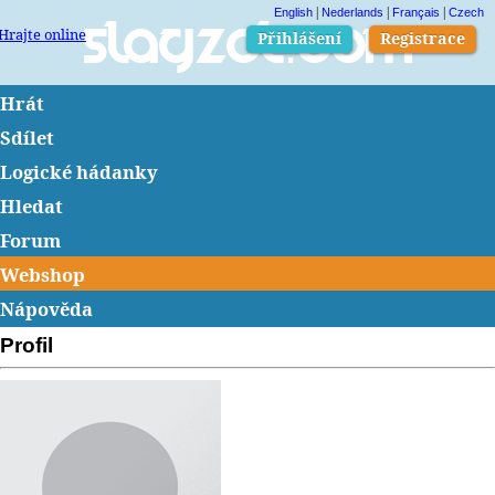
|
|
|
English
Nederlands
Français
Czech
Hrajte online
Slagzet.com
Přihlášení
Registrace
Hrát
Sdílet
Logické hádanky
Hledat
Forum
Webshop
Nápověda
Profil