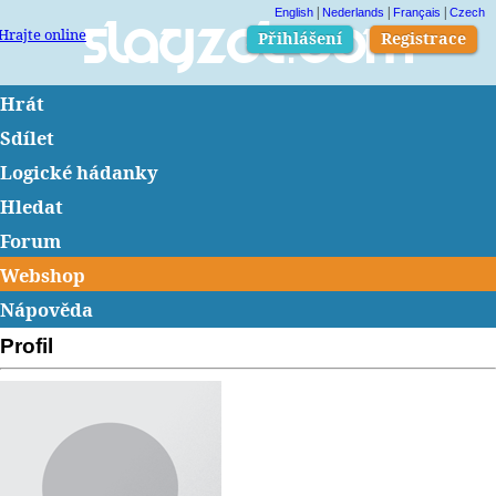
|
|
|
English
Nederlands
Français
Czech
Hrajte online
Slagzet.com
Přihlášení
Registrace
Hrát
Sdílet
Logické hádanky
Hledat
Forum
Webshop
Nápověda
Profil