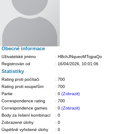
Obecné informace
Uživatelské jméno
: HBchJNqueoMTojpaQo
Registrován od
:
16/04/2026, 10:01:06
Statistiky
Rating proti počítači
: 700
Rating proti soupeřům
: 700
Partie
: 0
(Zobrazit)
Correspondence rating
: 700
Correspondence games
: 0
(Zobrazit)
Body za řešení kombinací
: 0
Zobrazené úlohy
: 0
Úspěšně vyřešené úlohy
: 0